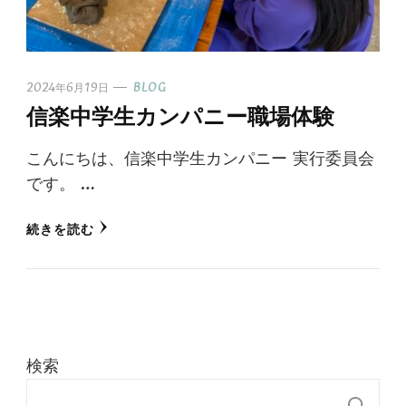
2024年6月19日
BLOG
信楽中学生カンパニー職場体験
こんにちは、信楽中学生カンパニー 実行委員会
です。 …
続きを読む
検索
検