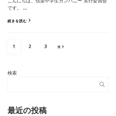
こんにちは、信楽中学生カンパニー 実行委員会
です。 …
続きを読む
投
固
固
固
1
2
3
次
稿
定
定
定
の
ペ
検索
ペ
ペ
ペ
ー
検
ー
ー
ー
ジ
ジ
ジ
ジ
送
最近の投稿
り