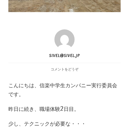
SIVEL@SIVEL.JP
(職
コメントをどうぞ
場
体
こんにちは、信楽中学生カンパニー実行委員会
験
です。
2
日
目)
昨日に続き、職場体験2日目。
少し、テクニックが必要な・・・