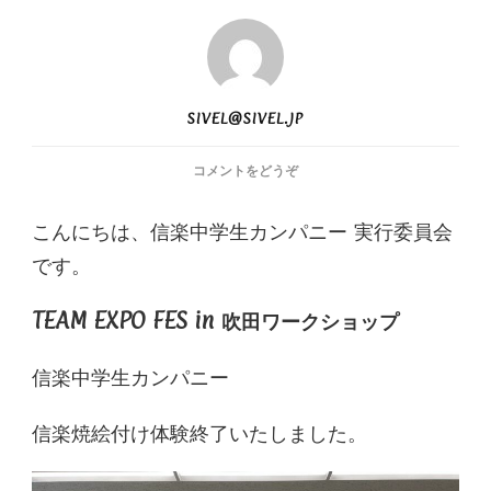
SIVEL@SIVEL.JP
(TEAM
コメントをどうぞ
EXPO
FES
こんにちは、信楽中学生カンパニー 実行委員会
IN
です。
吹
田
ワ
TEAM EXPO FES in 吹田ワークショップ
ー
ク
信楽中学生カンパニー
シ
ョ
ッ
信楽焼絵付け体験終了いたしました。
プ)