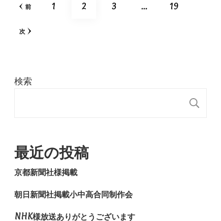
投
固
固
固
固
1
2
3
…
19
前
稿
定
定
定
定
次
の
ペ
ペ
ペ
ペ
ペ
ー
検索
ー
ー
ー
ー
ジ
検
ジ
ジ
ジ
ジ
送
り
最近の投稿
京都新聞社様掲載
朝日新聞社掲載小中高合同制作会
NHK様放送ありがとうございます