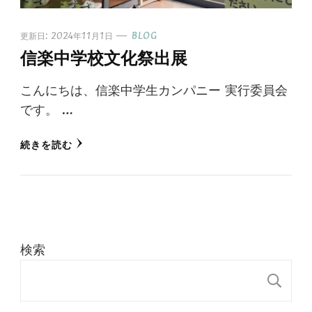
更新日:
2024年11月1日
BLOG
信楽中学校文化祭出展
こんにちは、信楽中学生カンパニー 実行委員会
です。 …
続きを読む
検索
検