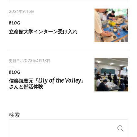
2024年9月6日
BLOG
立命館大学インターン受け入れ
更新日:
2023年4月18日
BLOG
信楽焼窯元「Lily of the Valley」
さんと部活体験
検索
検