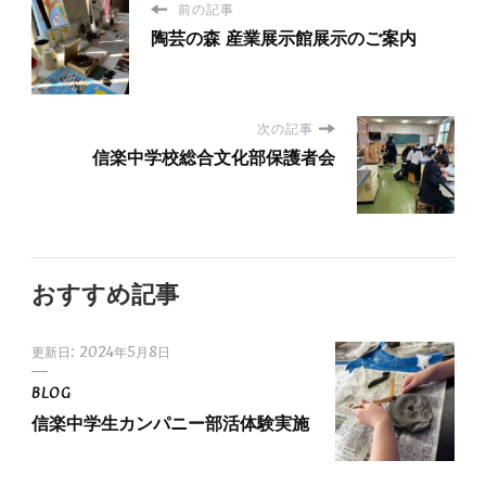
前の記事
陶芸の森 産業展示館展示のご案内
次の記事
信楽中学校総合文化部保護者会
おすすめ記事
更新日:
2024年5月8日
BLOG
信楽中学生カンパニー部活体験実施