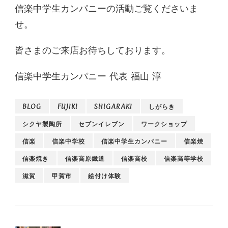
信楽中学生カンパニーの活動ご覧くださいま
せ。
皆さまのご来店お待ちしております。
信楽中学生カンパニー 代表 福山 淳
BLOG
FUJIKI
SHIGARAKI
しがらき
シクヤ製陶所
セブンイレブン
ワークショップ
信楽
信楽中学校
信楽中学生カンパニー
信楽焼
信楽焼き
信楽高原鐵道
信楽高校
信楽高等学校
滋賀
甲賀市
絵付け体験